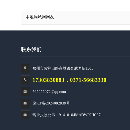
本地局域网网友
联系我们
郑州市紫荆山路商城路金成国贸1505
17303830883，0371-56683330
765055972@qq.com
豫ICP备2024092939号
营业执照公示：91410104MADWF0HC87